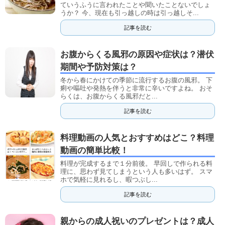
ていうふうに言われたことや聞いたことないでしょ
うか？ 今、現在も引っ越しの時は引っ越しそ...
記事を読む
お腹からくる風邪の原因や症状は？潜伏
期間や予防対策は？
冬から春にかけての季節に流行するお腹の風邪。 下
痢や嘔吐や発熱を伴うと非常に辛いですよね。 おそ
らくは、お腹からくる風邪だと...
記事を読む
料理動画の人気とおすすめはどこ？料理
動画の簡単比較！
料理が完成するまで１分前後。 早回しで作られる料
理に、思わず見てしまうという人も多いはず。 スマ
ホで気軽に見れるし、暇つぶし...
記事を読む
親からの成人祝いのプレゼントは？成人