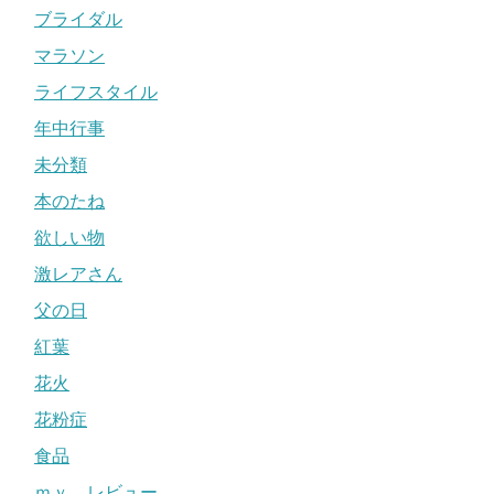
ブライダル
マラソン
ライフスタイル
年中行事
未分類
本のたね
欲しい物
激レアさん
父の日
紅葉
花火
花粉症
食品
ｍｙ レビュー