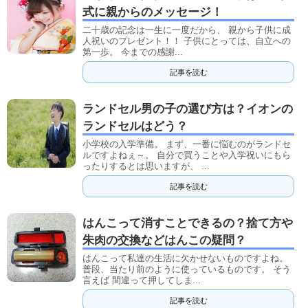
式に親からのメッセージ！
二十歳の記念は一生に一度だから、 親から子供に成
人祝いのプレゼント！！ 子供にとっては、自立への
第一歩。 今までの感謝...
記事を読む
ランドセル男の子の選び方は？イオンの
ランドセルはどう？
小学校の入学準備。 まず、一番に悩むのがランドセ
ルですよねぇ～。 自分で買うことや入学祝いにもら
ったりするとは思いますが、 ...
記事を読む
はんこって消すことできるの？捨て方や
朱肉の交換などはんこの疑問？
はんこって私達の生活に欠かせないものですよね。
普段、当たり前のように使っているものです。 そう
言えば 間違って押してしま...
記事を読む