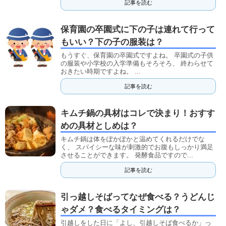
記事を読む
保育園の卒園式に下の子は連れて行って
もいい？下の子の服装は？
もうすぐ、保育園の卒園式ですよね。 卒園式の子供
の服装や小学校の入学準備もそろそろ、 終わらせて
おきたい時期ですよね。 ...
記事を読む
キムチ鍋の具材はコレで決まり！おすす
めの具材としめは？
キムチ鍋は体をぽかぽかと温めてくれるだけでな
く、 スパイシーな味が刺激的でお腹もしっかり満足
させることができます。 発酵食品ですので...
記事を読む
引っ越しそばってなぜ食べる？うどんじ
ゃダメ？食べるタイミングは？
引越しをした日に「よし、引越しそば食べるか」っ