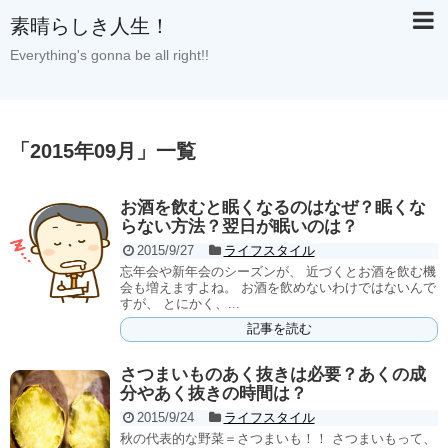
素晴らしき人生！
Everything's gonna be all right!!
「
2015年09月
」
一覧
お酒を飲むと眠くなるのはなぜ？眠くな
らない方法？翌日が眠いのは？
2015/9/27
ライフスタイル
忘年会や新年会のシーズンが、 近づくとお酒を飲む機
会も増えますよね。 お酒を飲めないわけではないんで
すが、 とにかく、...
記事を読む
さつまいものあく抜きは必要？あくの成
分やあく抜きの時間は？
2015/9/24
ライフスタイル
秋の代表的な野菜＝さつまいも！！ さつまいもって、