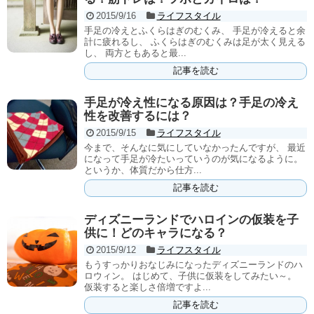
2015/9/16
ライフスタイル
手足の冷えとふくらはぎのむくみ、 手足が冷えると余
計に疲れるし、 ふくらはぎのむくみは足が太く見える
し、 両方ともあると最...
記事を読む
手足が冷え性になる原因は？手足の冷え
性を改善するには？
2015/9/15
ライフスタイル
今まで、そんなに気にしていなかったんですが、 最近
になって手足が冷たいっていうのが気になるように。
というか、体質だから仕方...
記事を読む
ディズニーランドでハロインの仮装を子
供に！どのキャラになる？
2015/9/12
ライフスタイル
もうすっかりおなじみになったディズニーランドのハ
ロウィン。 はじめて、子供に仮装をしてみたい～。
仮装すると楽しさ倍増ですよ...
記事を読む