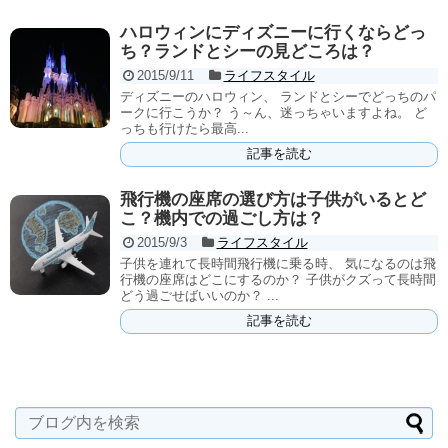
ハロウィンにディズニーに行くならどっ
ち？ランドとシーの見どころは？
2015/9/11
ライフスタイル
ディズニーのハロウィン、 ランドとシーでどっちのパ
ークに行こうか？ う～ん、迷っちゃいますよね。 ど
っちも行けたら最高...
記事を読む
飛行機の座席の選び方は子供がいるとど
こ？機内での過ごし方は？
2015/9/3
ライフスタイル
子供を連れて長時間飛行機に乗る時、 気になるのは飛
行機の座席はどこにするのか？ 子供がクズって長時間
どう過ごせばいいのか？ ...
記事を読む