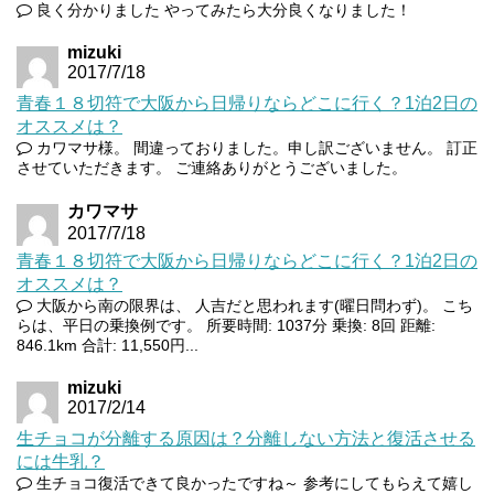
良く分かりました やってみたら大分良くなりました！
mizuki
2017/7/18
青春１８切符で大阪から日帰りならどこに行く？1泊2日の
オススメは？
カワマサ様。 間違っておりました。申し訳ございません。 訂正
させていただきます。 ご連絡ありがとうございました。
カワマサ
2017/7/18
青春１８切符で大阪から日帰りならどこに行く？1泊2日の
オススメは？
大阪から南の限界は、 人吉だと思われます(曜日問わず)。 こち
らは、平日の乗換例です。 所要時間: 1037分 乗換: 8回 距離:
846.1km 合計: 11,550円...
mizuki
2017/2/14
生チョコが分離する原因は？分離しない方法と復活させる
には牛乳？
生チョコ復活できて良かったですね～ 参考にしてもらえて嬉し