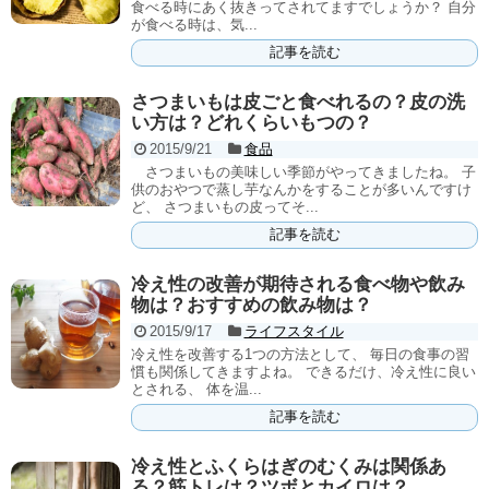
食べる時にあく抜きってされてますでしょうか？ 自分
が食べる時は、気...
記事を読む
さつまいもは皮ごと食べれるの？皮の洗
い方は？どれくらいもつの？
2015/9/21
食品
さつまいもの美味しい季節がやってきましたね。 子
供のおやつで蒸し芋なんかをすることが多いんですけ
ど、 さつまいもの皮ってそ...
記事を読む
冷え性の改善が期待される食べ物や飲み
物は？おすすめの飲み物は？
2015/9/17
ライフスタイル
冷え性を改善する1つの方法として、 毎日の食事の習
慣も関係してきますよね。 できるだけ、冷え性に良い
とされる、 体を温...
記事を読む
冷え性とふくらはぎのむくみは関係あ
る？筋トレは？ツボとカイロは？