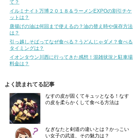
て？
イルミナイト万博２０１８＆ラーメンEXPOの割引チケ
ットは？
唐揚げの油は何回まで使えるの？油の替え時や保存方法
は？
引っ越しそばってなぜ食べる？うどんじゃダメ？食べる
タイミングは？
イオンタウン川西に行ってきた感想！混雑状況と駐車場
料金は？
よく読まれてる記事
なすの皮が固くてキュッとなる！なす
の皮を柔らかくして食べる方法は
なぎなたと剣道の違いとは？かっこい
い女子の武道、その魅力は？