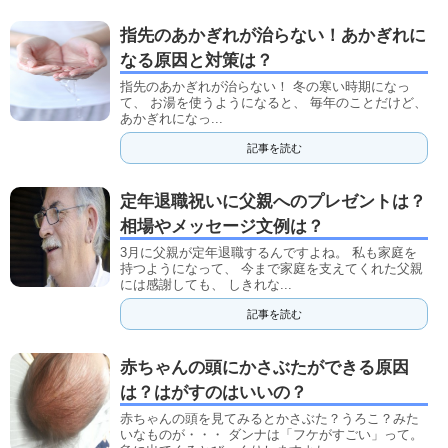
指先のあかぎれが治らない！あかぎれに
なる原因と対策は？
指先のあかぎれが治らない！ 冬の寒い時期になっ
て、 お湯を使うようになると、 毎年のことだけど、
あかぎれになっ...
記事を読む
定年退職祝いに父親へのプレゼントは？
相場やメッセージ文例は？
3月に父親が定年退職するんですよね。 私も家庭を
持つようになって、 今まで家庭を支えてくれた父親
には感謝しても、 しきれな...
記事を読む
赤ちゃんの頭にかさぶたができる原因
は？はがすのはいいの？
赤ちゃんの頭を見てみるとかさぶた？うろこ？みた
いなものが・・・ ダンナは「フケがすごい」って。