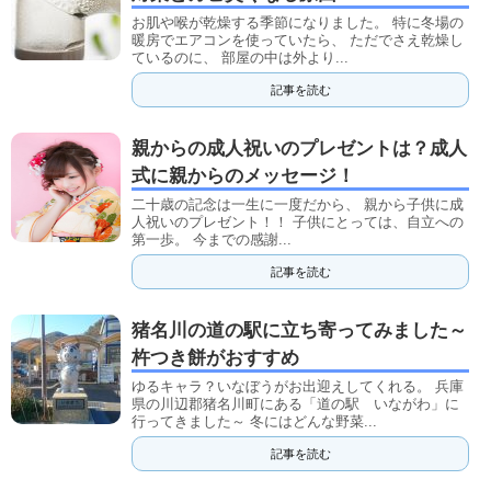
お肌や喉が乾燥する季節になりました。 特に冬場の
暖房でエアコンを使っていたら、 ただでさえ乾燥し
ているのに、 部屋の中は外より...
記事を読む
親からの成人祝いのプレゼントは？成人
式に親からのメッセージ！
二十歳の記念は一生に一度だから、 親から子供に成
人祝いのプレゼント！！ 子供にとっては、自立への
第一歩。 今までの感謝...
記事を読む
猪名川の道の駅に立ち寄ってみました～
杵つき餅がおすすめ
ゆるキャラ？いなぼうがお出迎えしてくれる。 兵庫
県の川辺郡猪名川町にある「道の駅 いながわ」に
行ってきました～ 冬にはどんな野菜...
記事を読む