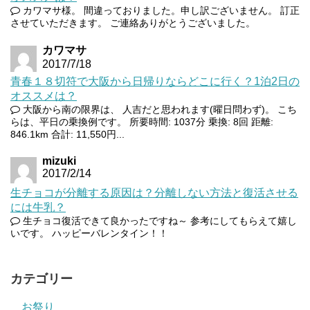
カワマサ様。 間違っておりました。申し訳ございません。 訂正
させていただきます。 ご連絡ありがとうございました。
カワマサ
2017/7/18
青春１８切符で大阪から日帰りならどこに行く？1泊2日の
オススメは？
大阪から南の限界は、 人吉だと思われます(曜日問わず)。 こち
らは、平日の乗換例です。 所要時間: 1037分 乗換: 8回 距離:
846.1km 合計: 11,550円...
mizuki
2017/2/14
生チョコが分離する原因は？分離しない方法と復活させる
には牛乳？
生チョコ復活できて良かったですね～ 参考にしてもらえて嬉し
いです。 ハッピーバレンタイン！！
カテゴリー
お祭り