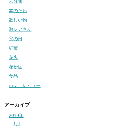
未分類
本のたね
欲しい物
激レアさん
父の日
紅葉
花火
花粉症
食品
ｍｙ レビュー
アーカイブ
2019年
1月