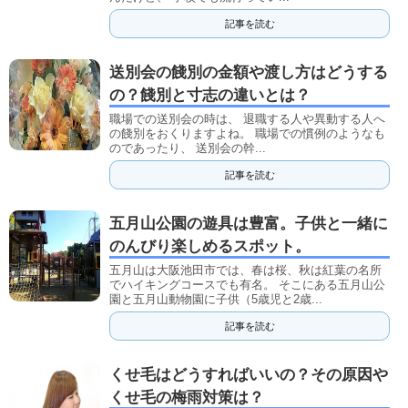
記事を読む
送別会の餞別の金額や渡し方はどうする
の？餞別と寸志の違いとは？
職場での送別会の時は、 退職する人や異動する人へ
の餞別をおくりますよね。 職場での慣例のようなも
のであったり、 送別会の幹...
記事を読む
五月山公園の遊具は豊富。子供と一緒に
のんびり楽しめるスポット。
五月山は大阪池田市では、春は桜、秋は紅葉の名所
でハイキングコースでも有名。 そこにある五月山公
園と五月山動物園に子供（5歳児と2歳...
記事を読む
くせ毛はどうすればいいの？その原因や
くせ毛の梅雨対策は？