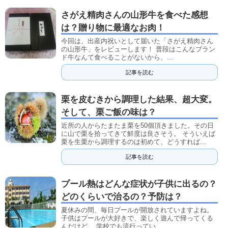
さがえ精肉さんの山形牛を食べた感想
は？贈り物に最適なお肉！
今回は、出産内祝いとして届いた「さがえ精肉さん
の山形牛」をレビューします！ 普段はこんなブラン
ド牛なんて食べることがないから、...
記事を読む
栗を皮むきから調理した結果、超大変。
そして、栗ご飯の味は？
近所の人からたまたま栗を50個頂きました。その日
に山で栗を拾ってきて鮮度は良さそう。 そういえば
栗を生栗から調理するのは初めて、どうすれば...
記事を読む
プール熱はどんな症状が子供に出るの？
どのくらいで治るの？予防は？
夏休みの間、毎日プールが開放されていますよね。
子供はプールが大好きで、楽しく遊んで帰ってくる
んだけど、 学校でも流行ってい...