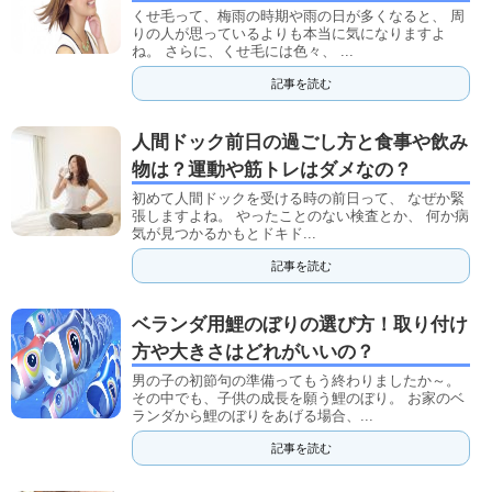
くせ毛って、梅雨の時期や雨の日が多くなると、 周
りの人が思っているよりも本当に気になりますよ
ね。 さらに、くせ毛には色々、 ...
記事を読む
人間ドック前日の過ごし方と食事や飲み
物は？運動や筋トレはダメなの？
初めて人間ドックを受ける時の前日って、 なぜか緊
張しますよね。 やったことのない検査とか、 何か病
気が見つかるかもとドキド...
記事を読む
ベランダ用鯉のぼりの選び方！取り付け
方や大きさはどれがいいの？
男の子の初節句の準備ってもう終わりましたか～。
その中でも、子供の成長を願う鯉のぼり。 お家のベ
ランダから鯉のぼりをあげる場合、...
記事を読む