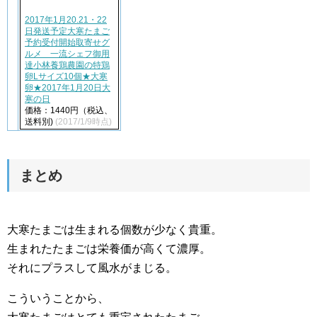
2017年1月20.21・22
日発送予定大寒たまご
予約受付開始取寄せグ
ルメ 一流シェフ御用
達小林養鶏農園の特鶏
卵Lサイズ10個★大寒
卵★2017年1月20日大
寒の日
価格：1440円（税込、
送料別)
(2017/1/9時点)
まとめ
大寒たまごは生まれる個数が少なく貴重。
生まれたたまごは栄養価が高くて濃厚。
それにプラスして風水がまじる。
こういうことから、