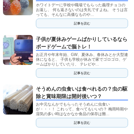
ホワイトデーに学校や職場でもらった義理チョコの
お返し、 何も返さないのは失礼ですよね。 そうは言
っても、そんなに高価なものや...
記事を読む
子供が夏休みゲームばかりしているなら
ボードゲームで脳トレ！
お正月や年末年始、GW、夏休み、春休みとか大型連
休になると、 子供も学校が休みで家でゴロゴロ、ゲ
ームばかりしていたり、 テレビや...
記事を読む
そうめんの虫食いは食べれるの？虫の駆
除と賞味期限は開封後いつ？
お中元なんかでもらったそうめんに虫食い
が・・・！ これって、食べてもいいの？ 梅雨時期や
湿気の多い時はなかなか食品の保存は難...
記事を読む