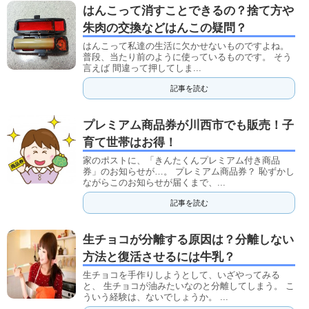
はんこって消すことできるの？捨て方や
朱肉の交換などはんこの疑問？
はんこって私達の生活に欠かせないものですよね。
普段、当たり前のように使っているものです。 そう
言えば 間違って押してしま...
記事を読む
プレミアム商品券が川西市でも販売！子
育て世帯はお得！
家のポストに、「きんたくんプレミアム付き商品
券」のお知らせが…。 プレミアム商品券？ 恥ずかし
ながらこのお知らせが届くまで、...
記事を読む
生チョコが分離する原因は？分離しない
方法と復活させるには牛乳？
生チョコを手作りしようとして、いざやってみる
と、 生チョコが油みたいなのと分離してしまう。 こ
ういう経験は、ないでしょうか。 ...