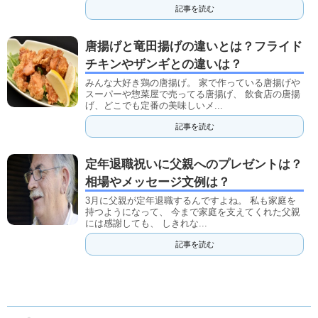
記事を読む
唐揚げと竜田揚げの違いとは？フライド
チキンやザンギとの違いは？
みんな大好き鶏の唐揚げ。 家で作っている唐揚げや
スーパーや惣菜屋で売ってる唐揚げ、 飲食店の唐揚
げ、どこでも定番の美味しいメ...
記事を読む
定年退職祝いに父親へのプレゼントは？
相場やメッセージ文例は？
3月に父親が定年退職するんですよね。 私も家庭を
持つようになって、 今まで家庭を支えてくれた父親
には感謝しても、 しきれな...
記事を読む