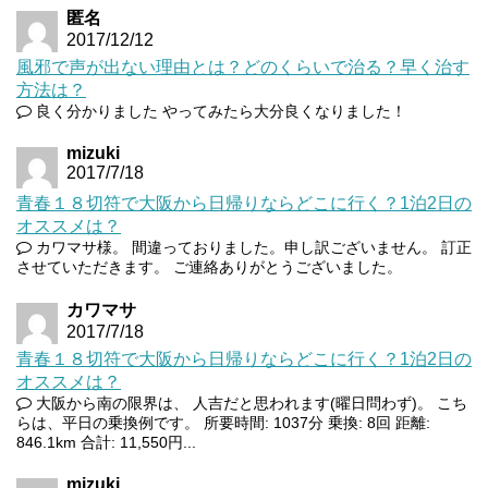
匿名
2017/12/12
風邪で声が出ない理由とは？どのくらいで治る？早く治す
方法は？
良く分かりました やってみたら大分良くなりました！
mizuki
2017/7/18
青春１８切符で大阪から日帰りならどこに行く？1泊2日の
オススメは？
カワマサ様。 間違っておりました。申し訳ございません。 訂正
させていただきます。 ご連絡ありがとうございました。
カワマサ
2017/7/18
青春１８切符で大阪から日帰りならどこに行く？1泊2日の
オススメは？
大阪から南の限界は、 人吉だと思われます(曜日問わず)。 こち
らは、平日の乗換例です。 所要時間: 1037分 乗換: 8回 距離:
846.1km 合計: 11,550円...
mizuki