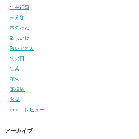
年中行事
未分類
本のたね
欲しい物
激レアさん
父の日
紅葉
花火
花粉症
食品
ｍｙ レビュー
アーカイブ