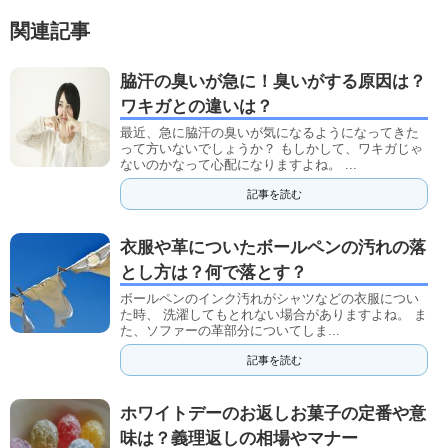
関連記事
脇汗の臭いが急に！臭いがする原因は？
ワキガとの違いは？
最近、急に脇汗の臭いが気になるようになってきた
って方いないでしょうか？ もしかして、ワキガじゃ
ないのかなって心配になりますよね。 ...
記事を読む
衣服や革についたボールペンの汚れの落
とし方は？何で落とす？
ボールペンのインク汚れがシャツなどの衣服につい
た時、 洗濯してもとれない場合がありますよね。 ま
た、ソファーの革部分についてしま...
記事を読む
ホワイトデーのお返しお菓子の定番や意
味は？義理返しの相場やマナー