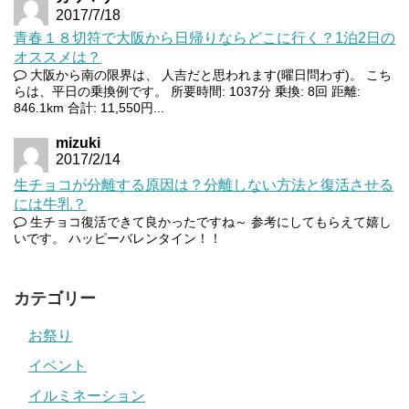
2017/7/18
青春１８切符で大阪から日帰りならどこに行く？1泊2日の
オススメは？
大阪から南の限界は、 人吉だと思われます(曜日問わず)。 こち
らは、平日の乗換例です。 所要時間: 1037分 乗換: 8回 距離:
846.1km 合計: 11,550円...
mizuki
2017/2/14
生チョコが分離する原因は？分離しない方法と復活させる
には牛乳？
生チョコ復活できて良かったですね～ 参考にしてもらえて嬉し
いです。 ハッピーバレンタイン！！
カテゴリー
お祭り
イベント
イルミネーション