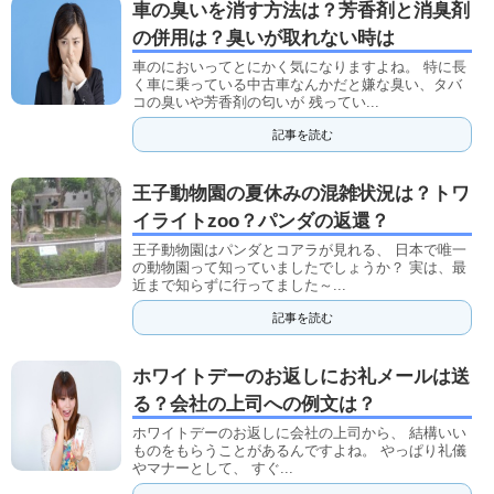
車の臭いを消す方法は？芳香剤と消臭剤
の併用は？臭いが取れない時は
車のにおいってとにかく気になりますよね。 特に長
く車に乗っている中古車なんかだと嫌な臭い、タバ
コの臭いや芳香剤の匂いが 残ってい...
記事を読む
王子動物園の夏休みの混雑状況は？トワ
イライトzoo？パンダの返還？
王子動物園はパンダとコアラが見れる、 日本で唯一
の動物園って知っていましたでしょうか？ 実は、最
近まで知らずに行ってました～...
記事を読む
ホワイトデーのお返しにお礼メールは送
る？会社の上司への例文は？
ホワイトデーのお返しに会社の上司から、 結構いい
ものをもらうことがあるんですよね。 やっぱり礼儀
やマナーとして、 すぐ...