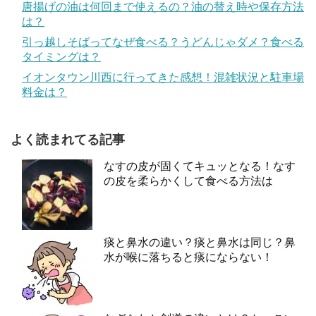
唐揚げの油は何回まで使えるの？油の替え時や保存方法
は？
引っ越しそばってなぜ食べる？うどんじゃダメ？食べる
タイミングは？
イオンタウン川西に行ってきた感想！混雑状況と駐車場
料金は？
よく読まれてる記事
なすの皮が固くてキュッとなる！なす
の皮を柔らかくして食べる方法は
痰と鼻水の違い？痰と鼻水は同じ？鼻
水が喉に落ちると痰にならない！