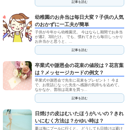
記事を読む
幼稚園のお弁当は毎日大変？子供の人気
のおかずに一工夫が簡単
子供が今年から幼稚園児。 今はならし期間でお弁当
が週2、3回だけ。 でも、慣れてきたら毎日しっかり
お弁当かと思うと、...
記事を読む
卒業式や謝恩会の花束の値段は？花言葉
は？メッセージカードの例文？
卒業式や謝恩会で先生に花束をプレゼント！ 今ま
で、お世話になった先生へ感謝の気持ちを込めて。
なかなか、普段は花束を買っ...
記事を読む
日焼けの皮はむいたほうがいいの？きれ
いにむく方法は？かゆい時は？
夏は海にプールに行くと、 どうしても日焼けは避け