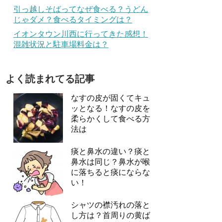
引っ越しそばってなぜ食べる？うどん
じゃダメ？食べるタイミングは？
イオンタウン川西に行ってきた感想！
混雑状況と駐車場料金は？
よく読まれてる記事
なすの皮が固くてキュ
ッとなる！なすの皮を
柔らかくして食べる方
法は
痰と鼻水の違い？痰と
鼻水は同じ？鼻水が喉
に落ちると痰にならな
い！
シャツの襟汚れの落と
し方は？首周りの黄ば