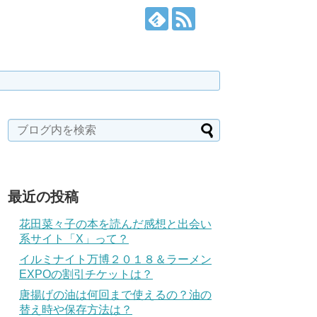
最近の投稿
花田菜々子の本を読んだ感想と出会い
系サイト「X」って？
イルミナイト万博２０１８＆ラーメン
EXPOの割引チケットは？
唐揚げの油は何回まで使えるの？油の
替え時や保存方法は？