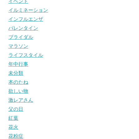
イベント
イルミネーション
インフルエンザ
バレンタイン
ブライダル
マラソン
ライフスタイル
年中行事
未分類
本のたね
欲しい物
激レアさん
父の日
紅葉
花火
花粉症