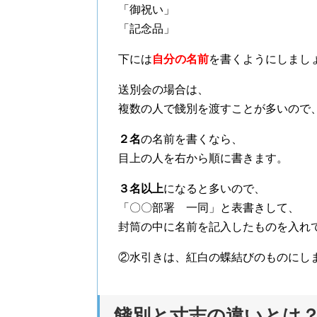
「御祝い」
「記念品」
下には
自分の名前
を書くようにしまし
送別会の場合は、
複数の人で餞別を渡すことが多いので
２名
の名前を書くなら、
目上の人を右から順に書きます。
３名以上
になると多いので、
「〇〇部署 一同」と表書きして、
封筒の中に名前を記入したものを入れ
②水引きは、紅白の蝶結びのものにし
餞別と寸志の違いとは