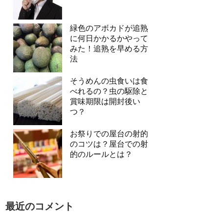
緑色のアボカドが追熟
に何日かかるかやって
みた！追熟を早める方
法
そうめんの虫食いは食
べれるの？虫の駆除と
賞味期限は開封後い
つ？
お祭りでの屋台の射的
のコツは？屋台での射
的のルールとは？
最近のコメント