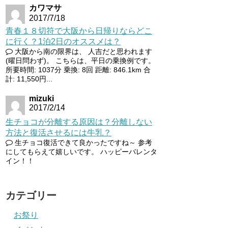
カワマサ
2017/7/18
青春１８切符で大阪から日帰りならどこ
に行く？1泊2日のオススメは？
大阪から南の限界は、 人吉だと思われます
(曜日問わず)。 こちらは、平日の乗換例です。
所要時間: 1037分 乗換: 8回 距離: 846.1km 合
計: 11,550円...
mizuki
2017/2/14
生チョコが分離する原因は？分離しない
方法と復活させるには牛乳？
生チョコ復活できて良かったですね～ 参考
にしてもらえて嬉しいです。 ハッピーバレンタ
イン！！
カテゴリー
お祭り