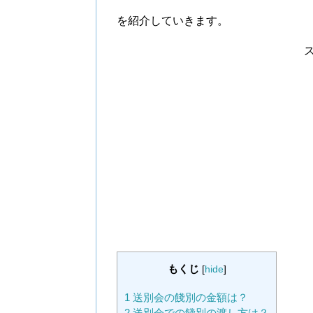
を紹介していきます。
もくじ
[
hide
]
1
送別会の餞別の金額は？
2
送別会での餞別の渡し方は？