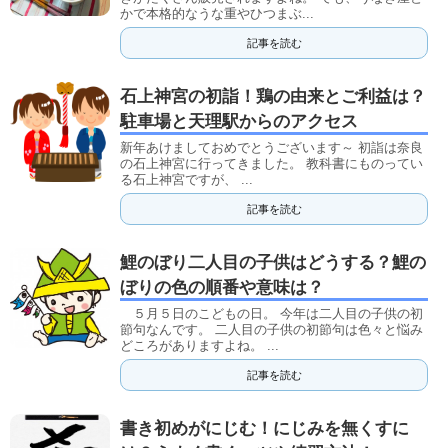
かで本格的なうな重やひつまぶ...
記事を読む
石上神宮の初詣！鶏の由来とご利益は？
駐車場と天理駅からのアクセス
新年あけましておめでとうございます～ 初詣は奈良
の石上神宮に行ってきました。 教科書にものってい
る石上神宮ですが、 ...
記事を読む
鯉のぼり二人目の子供はどうする？鯉の
ぼりの色の順番や意味は？
５月５日のこどもの日。 今年は二人目の子供の初
節句なんです。 二人目の子供の初節句は色々と悩み
どころがありますよね。 ...
記事を読む
書き初めがにじむ！にじみを無くすに