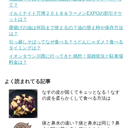
て？
イルミナイト万博２０１８＆ラーメンEXPOの割引チケ
ットは？
唐揚げの油は何回まで使えるの？油の替え時や保存方法
は？
引っ越しそばってなぜ食べる？うどんじゃダメ？食べる
タイミングは？
イオンタウン川西に行ってきた感想！混雑状況と駐車場
料金は？
よく読まれてる記事
なすの皮が固くてキュッとなる！なす
の皮を柔らかくして食べる方法は
痰と鼻水の違い？痰と鼻水は同じ？鼻