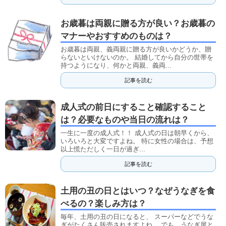
お歳暮は両親に贈る方が良い？お歳暮の
マナーやおすすめのものは？
お歳暮は両親、義両親に贈る方が良いかどうか、贈
らないといけないのか。 結婚してから自分の世帯を
持つようになり、何かと両親、義両...
記事を読む
成人式の前日にすること確認すること
は？必要なものや当日の流れは？
一生に一度の成人式！！ 成人式の日は朝早くから、
いろいろと大変ですよね。 特に女性の場合は、予想
以上慌ただしく一日が過ぎ...
記事を読む
土用の丑の日とはいつ？なぜうなぎを食
べるの？楽しみ方は？
毎年、土用の丑の日になると、 スーパーなどでうな
ぎがたくさん販売されますよね。 でも、うなぎ屋と