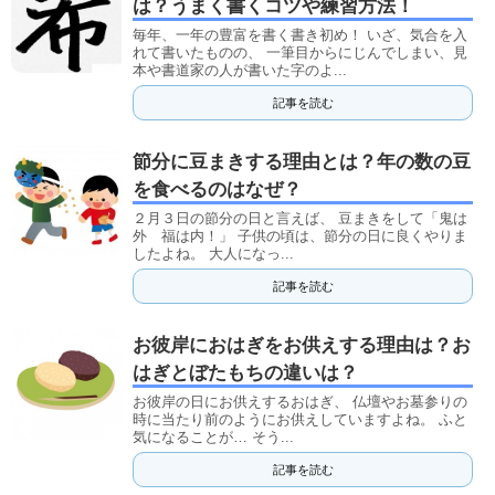
は？うまく書くコツや練習方法！
毎年、一年の豊富を書く書き初め！ いざ、気合を入
れて書いたものの、 一筆目からにじんでしまい、見
本や書道家の人が書いた字のよ...
記事を読む
節分に豆まきする理由とは？年の数の豆
を食べるのはなぜ？
２月３日の節分の日と言えば、 豆まきをして「鬼は
外 福は内！」 子供の頃は、節分の日に良くやりま
したよね。 大人になっ...
記事を読む
お彼岸におはぎをお供えする理由は？お
はぎとぼたもちの違いは？
お彼岸の日にお供えするおはぎ、 仏壇やお墓参りの
時に当たり前のようにお供えしていますよね。 ふと
気になることが… そう...
記事を読む