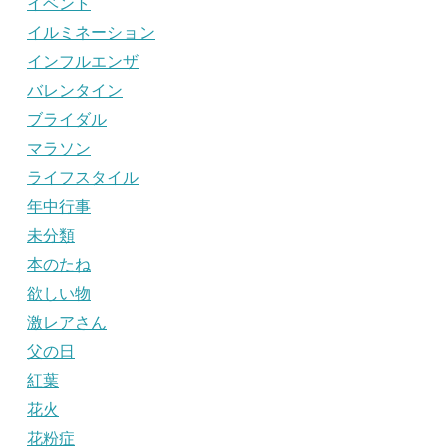
イベント
イルミネーション
インフルエンザ
バレンタイン
ブライダル
マラソン
ライフスタイル
年中行事
未分類
本のたね
欲しい物
激レアさん
父の日
紅葉
花火
花粉症