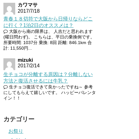
カワマサ
2017/7/18
青春１８切符で大阪から日帰りならどこ
に行く？1泊2日のオススメは？
大阪から南の限界は、 人吉だと思われます
(曜日問わず)。 こちらは、平日の乗換例です。
所要時間: 1037分 乗換: 8回 距離: 846.1km 合
計: 11,550円...
mizuki
2017/2/14
生チョコが分離する原因は？分離しない
方法と復活させるには牛乳？
生チョコ復活できて良かったですね～ 参考
にしてもらえて嬉しいです。 ハッピーバレンタ
イン！！
カテゴリー
お祭り