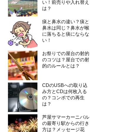
い！前売りや入れ替え
は？
痰と鼻水の違い？痰と
鼻水は同じ？鼻水が喉
に落ちると痰にならな
い！
お祭りでの屋台の射的
のコツは？屋台での射
的のルールとは？
CDのUSBへの取り込
み方とCDは何枚入る
の？コンポでの再生
は？
芦屋サマーカーニバル
の最寄り駅からの行き
方は？メッセージ花