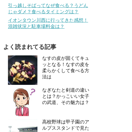
引っ越しそばってなぜ食べる？うどん
じゃダメ？食べるタイミングは？
イオンタウン川西に行ってきた感想！
混雑状況と駐車場料金は？
よく読まれてる記事
なすの皮が固くてキュ
ッとなる！なすの皮を
柔らかくして食べる方
法は
なぎなたと剣道の違い
とは？かっこいい女子
の武道、その魅力は？
高校野球は甲子園のア
ルプススタンドで見た