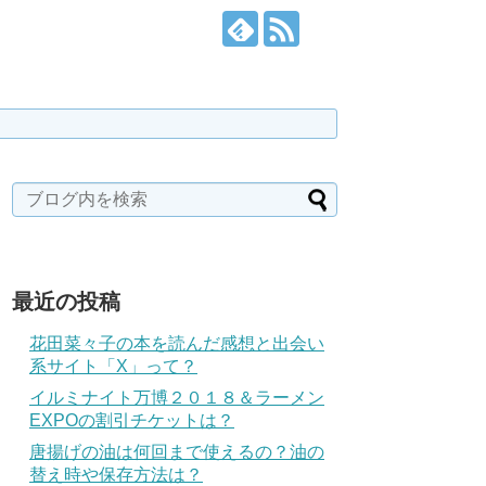
最近の投稿
花田菜々子の本を読んだ感想と出会い
系サイト「X」って？
イルミナイト万博２０１８＆ラーメン
EXPOの割引チケットは？
唐揚げの油は何回まで使えるの？油の
替え時や保存方法は？