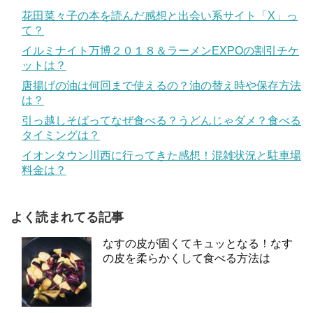
花田菜々子の本を読んだ感想と出会い系サイト「X」っ
て？
イルミナイト万博２０１８＆ラーメンEXPOの割引チケ
ットは？
唐揚げの油は何回まで使えるの？油の替え時や保存方法
は？
引っ越しそばってなぜ食べる？うどんじゃダメ？食べる
タイミングは？
イオンタウン川西に行ってきた感想！混雑状況と駐車場
料金は？
よく読まれてる記事
なすの皮が固くてキュッとなる！なす
の皮を柔らかくして食べる方法は