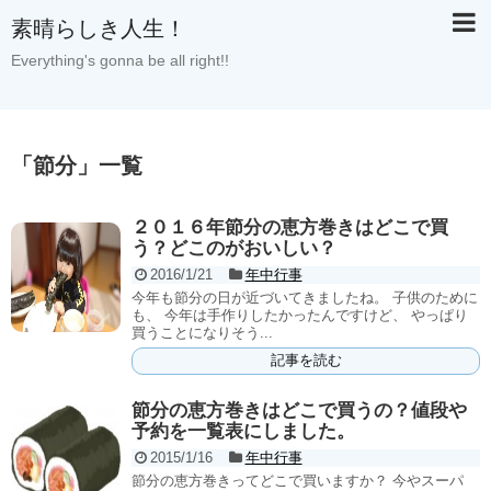
素晴らしき人生！
Everything's gonna be all right!!
「
節分
」
一覧
２０１６年節分の恵方巻きはどこで買
う？どこのがおいしい？
2016/1/21
年中行事
今年も節分の日が近づいてきましたね。 子供のために
も、 今年は手作りしたかったんですけど、 やっぱり
買うことになりそう...
記事を読む
節分の恵方巻きはどこで買うの？値段や
予約を一覧表にしました。
2015/1/16
年中行事
節分の恵方巻きってどこで買いますか？ 今やスーパ