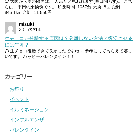
大阪から南の限界は、 人吉だと思われます(曜日問わず)。 こち
らは、平日の乗換例です。 所要時間: 1037分 乗換: 8回 距離:
846.1km 合計: 11,550円...
mizuki
2017/2/14
生チョコが分離する原因は？分離しない方法と復活させる
には牛乳？
生チョコ復活できて良かったですね～ 参考にしてもらえて嬉し
いです。 ハッピーバレンタイン！！
カテゴリー
お祭り
イベント
イルミネーション
インフルエンザ
バレンタイン