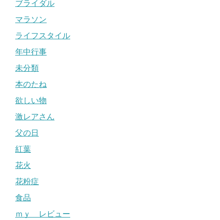
ブライダル
マラソン
ライフスタイル
年中行事
未分類
本のたね
欲しい物
激レアさん
父の日
紅葉
花火
花粉症
食品
ｍｙ レビュー