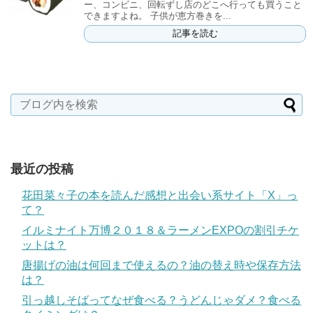
ー、コンビニ、回転ずし店のどこへ行っても買うこと
できますよね。 子供が恵方巻きを...
記事を読む
最近の投稿
花田菜々子の本を読んだ感想と出会い系サイト「X」っ
て？
イルミナイト万博２０１８＆ラーメンEXPOの割引チケ
ットは？
唐揚げの油は何回まで使えるの？油の替え時や保存方法
は？
引っ越しそばってなぜ食べる？うどんじゃダメ？食べる