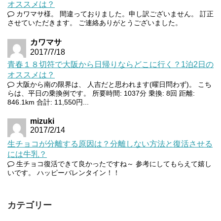
オススメは？
カワマサ様。 間違っておりました。申し訳ございません。 訂正
させていただきます。 ご連絡ありがとうございました。
カワマサ
2017/7/18
青春１８切符で大阪から日帰りならどこに行く？1泊2日の
オススメは？
大阪から南の限界は、 人吉だと思われます(曜日問わず)。 こち
らは、平日の乗換例です。 所要時間: 1037分 乗換: 8回 距離:
846.1km 合計: 11,550円...
mizuki
2017/2/14
生チョコが分離する原因は？分離しない方法と復活させる
には牛乳？
生チョコ復活できて良かったですね～ 参考にしてもらえて嬉し
いです。 ハッピーバレンタイン！！
カテゴリー