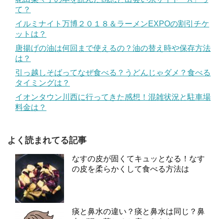
て？
イルミナイト万博２０１８＆ラーメンEXPOの割引チケ
ットは？
唐揚げの油は何回まで使えるの？油の替え時や保存方法
は？
引っ越しそばってなぜ食べる？うどんじゃダメ？食べる
タイミングは？
イオンタウン川西に行ってきた感想！混雑状況と駐車場
料金は？
よく読まれてる記事
なすの皮が固くてキュッとなる！なす
の皮を柔らかくして食べる方法は
痰と鼻水の違い？痰と鼻水は同じ？鼻