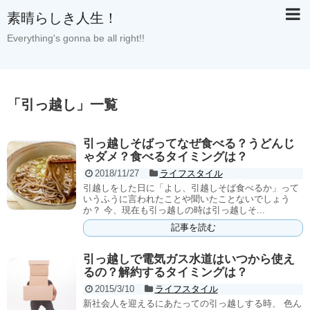
素晴らしき人生！
Everything's gonna be all right!!
「
引っ越し
」
一覧
引っ越しそばってなぜ食べる？うどんじ
ゃダメ？食べるタイミングは？
2018/11/27
ライフスタイル
引越しをした日に「よし、引越しそば食べるか」って
いうふうに言われたことや聞いたことないでしょう
か？ 今、現在も引っ越しの時は引っ越しそ...
記事を読む
引っ越しで電気ガス水道はいつから使え
るの？解約するタイミングは？
2015/3/10
ライフスタイル
新社会人を迎えるにあたっての引っ越しする時、 色ん