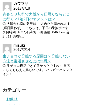
カワマサ
2017/7/18
青春１８切符で大阪から日帰りならどこ
に行く？1泊2日のオススメは？
大阪から南の限界は、 人吉だと思われます
(曜日問わず)。 こちらは、平日の乗換例です。
所要時間: 1037分 乗換: 8回 距離: 846.1km 合
計: 11,550円...
mizuki
2017/2/14
生チョコが分離する原因は？分離しない
方法と復活させるには牛乳？
生チョコ復活できて良かったですね～ 参考
にしてもらえて嬉しいです。 ハッピーバレンタ
イン！！
カテゴリー
お祭り