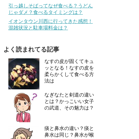
引っ越しそばってなぜ食べる？うどん
じゃダメ？食べるタイミングは？
イオンタウン川西に行ってきた感想！
混雑状況と駐車場料金は？
よく読まれてる記事
なすの皮が固くてキュ
ッとなる！なすの皮を
柔らかくして食べる方
法は
なぎなたと剣道の違い
とは？かっこいい女子
の武道、その魅力は？
痰と鼻水の違い？痰と
鼻水は同じ？鼻水が喉