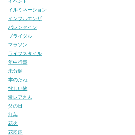
イベント
イルミネーション
インフルエンザ
バレンタイン
ブライダル
マラソン
ライフスタイル
年中行事
未分類
本のたね
欲しい物
激レアさん
父の日
紅葉
花火
花粉症