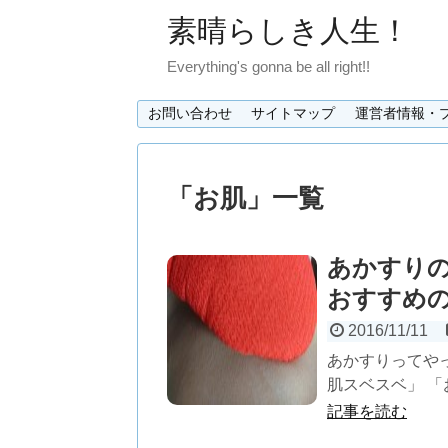
素晴らしき人生！
Everything's gonna be all right!!
お問い合わせ
サイトマップ
運営者情報・
「
お肌
」
一覧
あかすり
おすすめ
2016/11/11
あかすりってや
肌スベスベ」 「
記事を読む