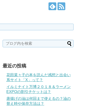
最近の投稿
花田菜々子の本を読んだ感想と出会い
系サイト「X」って？
イルミナイト万博２０１８＆ラーメン
EXPOの割引チケットは？
唐揚げの油は何回まで使えるの？油の
替え時や保存方法は？