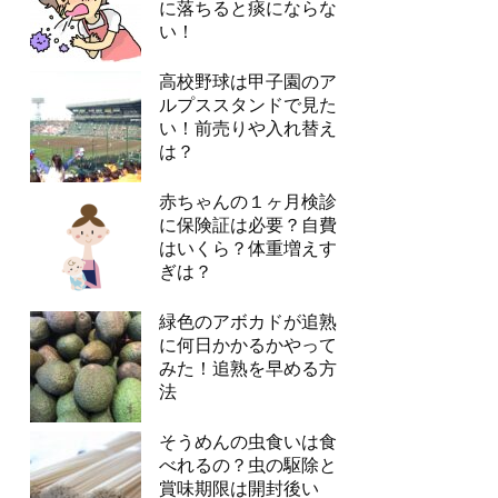
に落ちると痰にならな
い！
高校野球は甲子園のア
ルプススタンドで見た
い！前売りや入れ替え
は？
赤ちゃんの１ヶ月検診
に保険証は必要？自費
はいくら？体重増えす
ぎは？
緑色のアボカドが追熟
に何日かかるかやって
みた！追熟を早める方
法
そうめんの虫食いは食
べれるの？虫の駆除と
賞味期限は開封後い